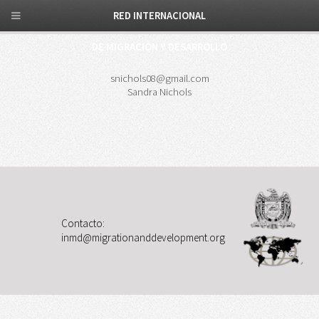
RED INTERNACIONAL
DE MIGRACIÓN Y DESARROLLO
snichols08@gmail.com
Sandra Nichols
Contacto:
inmd@migrationanddevelopment.org