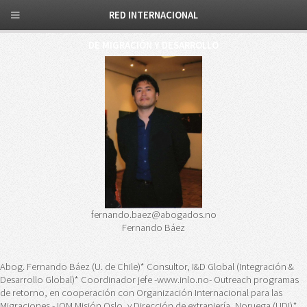
RED INTERNACIONAL
DE MIGRACIÓN Y DESARROLLO
fernando.baez@abogados.no
Fernando Báez
Abog. Fernando Báez (U. de Chile)* Consultor, I&D Global (Integración &
Desarrollo Global)* Coordinador jefe -www.inlo.no- Outreach programas
de retorno, en cooperación con Organización Internacional para las
Migraciones - IOM Misión Oslo, y Dirección de extranjería, Noruega (UDI).*