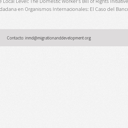
e Local Level: The Domestic Worker’s Bill of Rights Initiati
iudadana en Organismos Internacionales: El Caso del Banc
Contacto: inmd@migrationanddevelopment.org