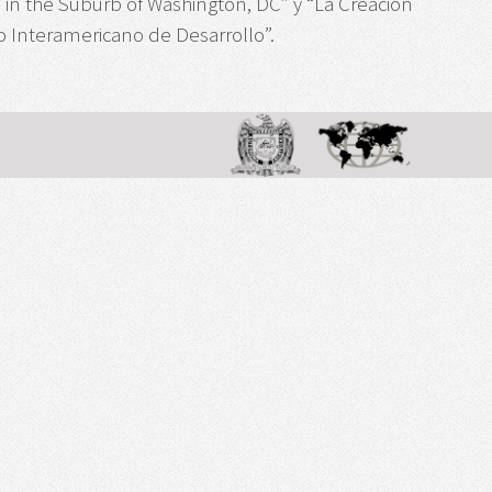
ve in the Suburb of Washington, DC” y “La Creación
o Interamericano de Desarrollo”.