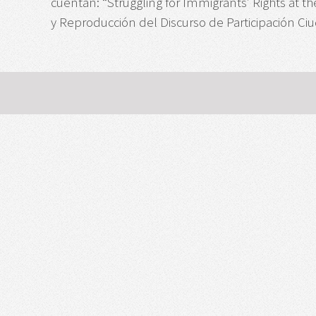
cuentan: “Struggling for Immigrants’ Rights at th
y Reproducción del Discurso de Participación C