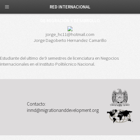
RED INTERNACIONAL
DE MIGRACIÓN Y DESARROLLO
jorge_hc11@hotmail.com
Jorge Dagoberto Hernandez Camarillo
Estudiante del ultimo de 9 semestres de licenciatura en Negocios
internacionales en el Instituto Politécnico Nacional.
Contacto:
inmd@migrationanddevelopment.org