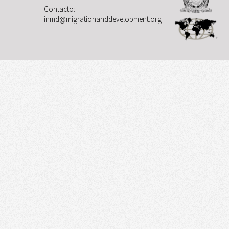
Contacto:
inmd@migrationanddevelopment.org