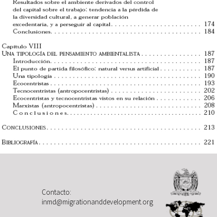
Contacto:
inmd@migrationanddevelopment.org