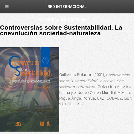
RED INTERNACIONAL
DE MIGRACIÓN Y DESARROLLO
Controversias sobre Sustentabilidad. La
coevolución sociedad-naturaleza
Guillermo Foladori (2001),
Controversias
sobre Sustentabilidad La coevolución
, Colección América
sociedad-naturaleza
Latina y el Nuevo Orden Mundial. México:
Miguel Ángel Porrua, UAZ, COBAEZ, ISBN
970-701-129-7