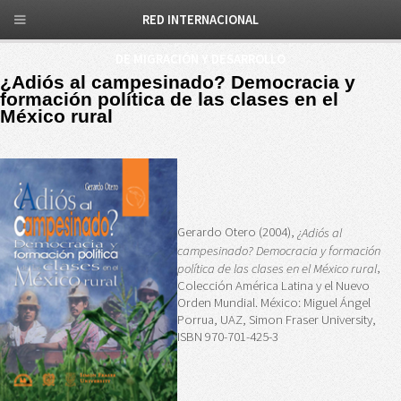
RED INTERNACIONAL
DE MIGRACIÓN Y DESARROLLO
¿Adiós al campesinado? Democracia y
formación política de las clases en el
México rural
Gerardo Otero (2004),
¿Adiós al
campesinado? Democracia y formación
,
política de las clases en el México rural
Colección América Latina y el Nuevo
Orden Mundial. México: Miguel Ángel
Porrua, UAZ, Simon Fraser University,
ISBN 970-701-425-3